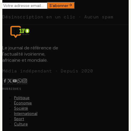
S'abonner
Désinscription en un clic · Aucun spam
Le journal de référence de
l'actualité ivoirienne,
africaine et mondiale.
Média indépendant · Depuis 2020
RUBRIQUES
Politique
Économie
Société
International
Sport
Culture