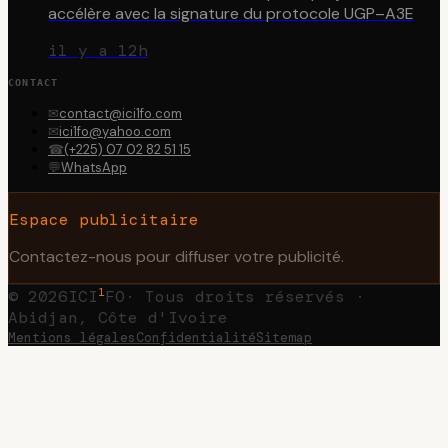
accélère avec la signature du protocole UGP–A3E
il y a 12h
CONTACT
✉
contact@ici1fo.com
✉
ici1fo@yahoo.com
☎
(+225) 07 02 82 51 15
💬
WhatsApp
Espace publicitaire
Contactez-nous pour diffuser votre publicité.
1
©
2026
ICI
FO
· Tous droits réservés ·
Abidjan, Côte d'Ivoire
Mentions légales
Confidentialité
Sitemap