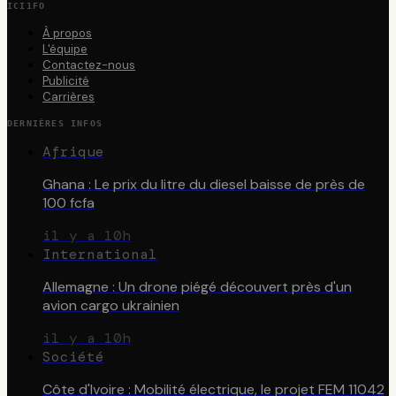
ICI1FO
À propos
L'équipe
Contactez-nous
Publicité
Carrières
DERNIÈRES INFOS
Afrique
Ghana : Le prix du litre du diesel baisse de près de
100 fcfa
il y a 10h
International
Allemagne : Un drone piégé découvert près d'un
avion cargo ukrainien
il y a 10h
Société
Côte d'Ivoire : Mobilité électrique, le projet FEM 11042