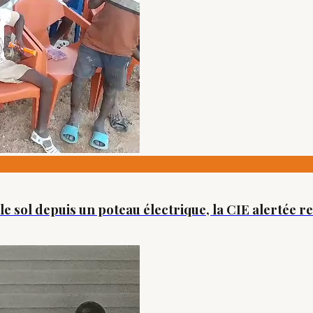
e sol depuis un poteau électrique, la CIE alertée re