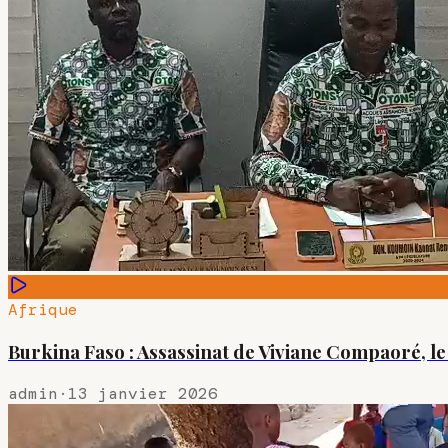
Afrique
Burkina Faso : Assassinat de Viviane Compaoré, l
admin
·
13 janvier 2026