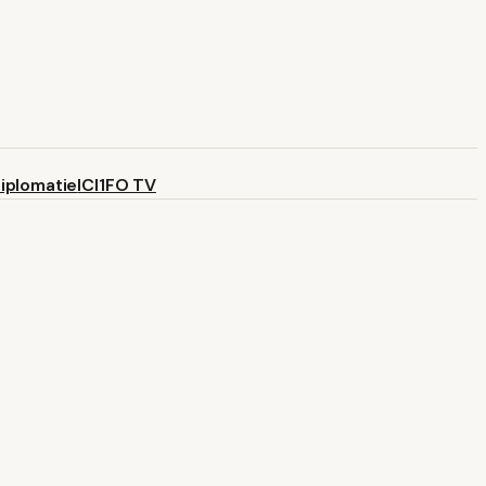
iplomatie
ICI1FO TV