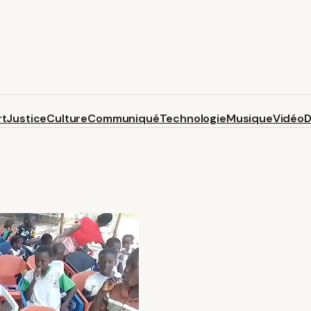
rt
Justice
Culture
Communiqué
Technologie
Musique
Vidéo
D