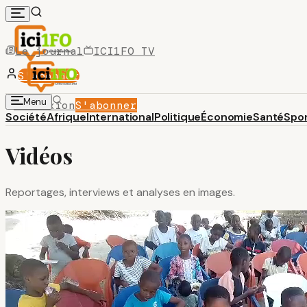
Le journal
ICI1FO TV
S'abonner
Menu
Connexion
S'abonner
Société
Afrique
International
Politique
Économie
Santé
Spo
Vidéos
Reportages, interviews et analyses en images.