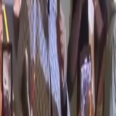
Newsletter · Gratuit
L'essentiel de l'actualité mondiale,
directement dans votre boîte mail.
S'abonner
Désinscription en un clic · Aucun spam
Le journal de référence de
l'actualité ivoirienne,
africaine et mondiale.
Média indépendant · Depuis 2020