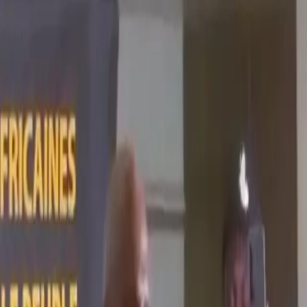
17 mars 2024
·
905
vues