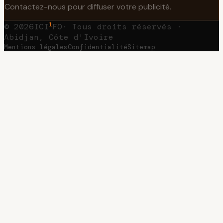
Contactez-nous pour diffuser votre publicité.
1
©
2026
ICI
FO
· Tous droits réservés ·
Abidjan, Côte d'Ivoire
Mentions légales
Confidentialité
Sitemap