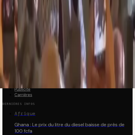
RUBRIQUES
Politique
Économie
Société
International
Sport
Culture
ICI1FO
À propos
L'équipe
Contactez-nous
Publicité
Carrières
DERNIÈRES INFOS
Afrique
Ghana : Le prix du litre du diesel baisse de près de
100 fcfa