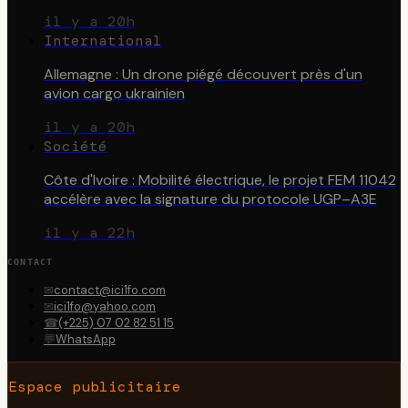
il y a 20h
International
Allemagne : Un drone piégé découvert près d'un
avion cargo ukrainien
il y a 20h
Société
Côte d'Ivoire : Mobilité électrique, le projet FEM 11042
accélère avec la signature du protocole UGP–A3E
il y a 22h
CONTACT
✉
contact@ici1fo.com
✉
ici1fo@yahoo.com
☎
(+225) 07 02 82 51 15
💬
WhatsApp
Espace publicitaire