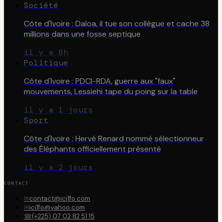
Société
Côte d'Ivoire : Daloa, il tue son collègue et cache 38
millions dans une fosse septique
il y a 8h
Politique
Côte d'Ivoire : PDCI-RDA, guerre aux "faux"
mouvements, Lessiehi tape du poing sur la table
il y a 1 jours
Sport
Côte d'Ivoire : Hervé Renard nommé sélectionneur
des Éléphants officiellement présenté
il y a 2 jours
CONTACT
✉
contact@ici1fo.com
✉
ici1fo@yahoo.com
☎
(+225) 07 02 82 51 15