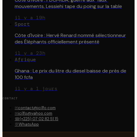
mouvements, Lessiehi tape du poing sur la table
il y a 19h
Sport
Côte d'Ivoire : Hervé Renard nommé sélectionneur
des Éléphants officiellement présenté
il y a 23h
Afrique
Ghana : Le prix du litre du diesel baisse de près de
100 fcfa
il y a 1 jours
CONTACT
✉
contact@ici1fo.com
✉
ici1fo@yahoo.com
☎
(+225) 07 02 82 51 15
💬
WhatsApp