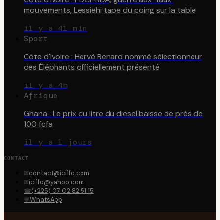
mouvements, Lessiehi tape du poing sur la table
il y a 41 min
Sport
Côte d'Ivoire : Hervé Renard nommé sélectionneur
des Éléphants officiellement présenté
il y a 4h
Afrique
Ghana : Le prix du litre du diesel baisse de près de
100 fcfa
il y a 1 jours
CONTACT
✉
contact@ici1fo.com
✉
ici1fo@yahoo.com
☎
(+225) 07 02 82 51 15
💬
WhatsApp