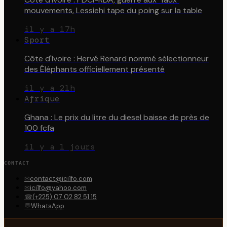
mouvements, Lessiehi tape du poing sur la table
il y a 17h
Sport
Côte d'Ivoire : Hervé Renard nommé sélectionneur
des Éléphants officiellement présenté
il y a 21h
Afrique
Ghana : Le prix du litre du diesel baisse de près de
100 fcfa
il y a 1 jours
CONTACT
✉
contact@ici1fo.com
✉
ici1fo@yahoo.com
☎
(+225) 07 02 82 51 15
💬
WhatsApp