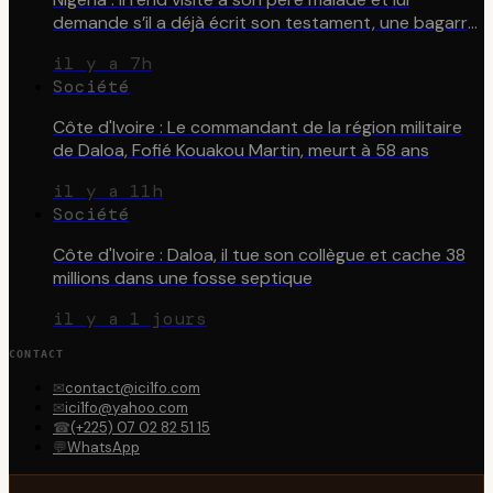
demande s’il a déjà écrit son testament, une bagarre
se déclenche
il y a 7h
Société
Côte d'Ivoire : Le commandant de la région militaire
de Daloa, Fofié Kouakou Martin, meurt à 58 ans
il y a 11h
Société
Côte d'Ivoire : Daloa, il tue son collègue et cache 38
millions dans une fosse septique
il y a 1 jours
CONTACT
✉
contact@ici1fo.com
✉
ici1fo@yahoo.com
☎
(+225) 07 02 82 51 15
💬
WhatsApp