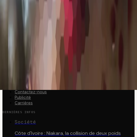
Média indépendant · Depuis 2020
RUBRIQUES
Politique
Économie
Société
International
Sport
Culture
ICI1FO
À propos
L'équipe
Contactez-nous
Publicité
Carrières
DERNIÈRES INFOS
Société
Côte d'Ivoire : Niakara, la collision de deux poids