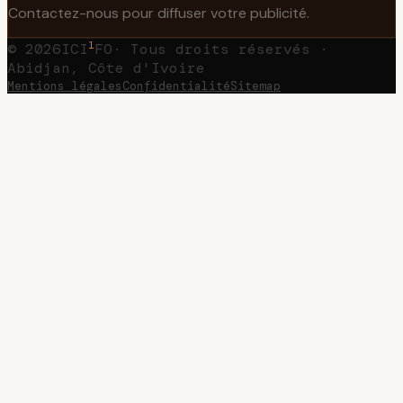
Contactez-nous pour diffuser votre publicité.
1
©
2026
ICI
FO
· Tous droits réservés ·
Abidjan, Côte d'Ivoire
Mentions légales
Confidentialité
Sitemap