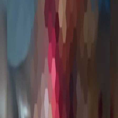
Newsletter · Gratuit
L'essentiel de l'actualité mondiale,
directement dans votre boîte mail.
S'abonner
Désinscription en un clic · Aucun spam
Le journal de référence de
l'actualité ivoirienne,
africaine et mondiale.