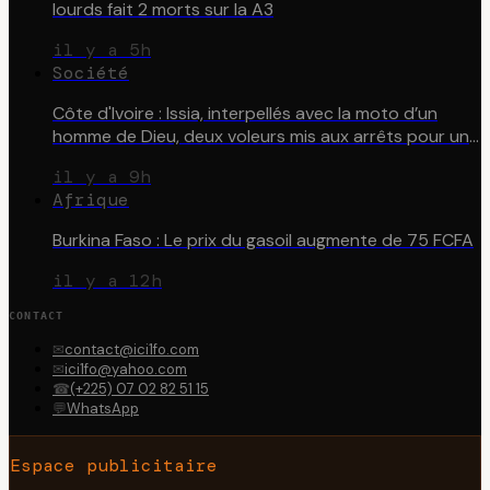
lourds fait 2 morts sur la A3
il y a 5h
Société
Côte d'Ivoire : Issia, interpellés avec la moto d’un
homme de Dieu, deux voleurs mis aux arrêts pour un
simple contrôle
il y a 9h
Afrique
Burkina Faso : Le prix du gasoil augmente de 75 FCFA
il y a 12h
CONTACT
✉
contact@ici1fo.com
✉
ici1fo@yahoo.com
☎
(+225) 07 02 82 51 15
💬
WhatsApp
Espace publicitaire