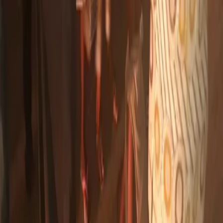
L'essentiel de l'actualité mondiale,
directement dans votre boîte mail.
S'abonner
Désinscription en un clic · Aucun spam
Le journal de référence de
l'actualité ivoirienne,
africaine et mondiale.
Média indépendant · Depuis 2020
RUBRIQUES
Politique
Économie