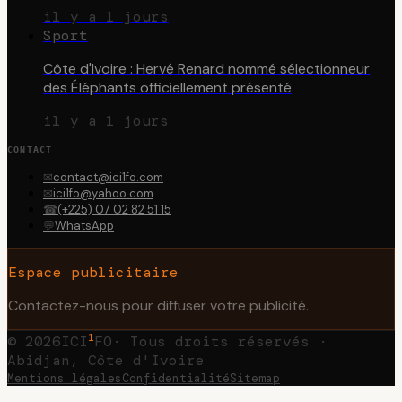
il y a 1 jours
Sport
Côte d'Ivoire : Hervé Renard nommé sélectionneur
des Éléphants officiellement présenté
il y a 1 jours
CONTACT
✉
contact@ici1fo.com
✉
ici1fo@yahoo.com
☎
(+225) 07 02 82 51 15
💬
WhatsApp
Espace publicitaire
Contactez-nous pour diffuser votre publicité.
1
©
2026
ICI
FO
· Tous droits réservés ·
Abidjan, Côte d'Ivoire
Mentions légales
Confidentialité
Sitemap