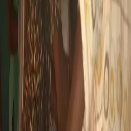
Burkina Faso : Un hôpital mobile ultramoderne de
campagne au profit du ministère de la Défense
11 mars 2025
·
1 399
vues
Santé
Côte d'Ivoire : Tabou, bientôt un bloc gynéco obstétrical de
22 lits flambant neuf disponible à l'hôpital général
17 octobre 2024
·
745
vues
Santé
Côte d'Ivoire : La réhabilitation de l'hôpital général de
Biankouma annoncée par le ministre Pierre Dimba
1 mars 2024
·
4 039
vues
Santé
Côte d'Ivoire : Yamoussoukro, Hôpital Catholique Saint
Joseph-Moscati, Pierre Dimba se réjouit de la capacité de