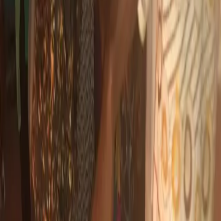
prise en charge
14 février 2023
·
1 016
vues
Santé
Côte d'Ivoire : Gbéléban, Patrick Achi pose la première
pierre de l'hôpital général
9 août 2022
·
904
vues
Société
Côte d'Ivoire : Agboville, un gamin de 10 ans violement
percuté par un motocycliste imprudent
2 juillet 2022
·
458
vues