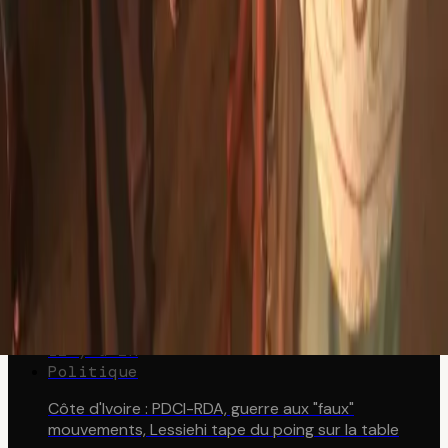
Société
International
Sport
Culture
ICI1FO
À propos
L'équipe
Contactez-nous
Publicité
Carrières
DERNIÈRES INFOS
Société
Côte d'Ivoire : Daloa, il tue son collègue et cache 38
millions dans une fosse septique
il y a 1h
Politique
Côte d'Ivoire : PDCI-RDA, guerre aux "faux"
mouvements, Lessiehi tape du poing sur la table