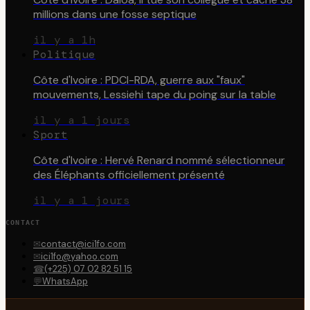
millions dans une fosse septique
il y a 1h
Politique
Côte d'Ivoire : PDCI-RDA, guerre aux "faux"
mouvements, Lessiehi tape du poing sur la table
il y a 1 jours
Sport
Côte d'Ivoire : Hervé Renard nommé sélectionneur
des Éléphants officiellement présenté
il y a 1 jours
CONTACT
✉
contact@ici1fo.com
✉
ici1fo@yahoo.com
☎
(+225) 07 02 82 51 15
💬
WhatsApp