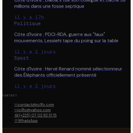
millions dans une fosse septique
il y a 17h
Politique
Côte d'Ivoire : PDCI-RDA, guerre aux "faux"
mouvements, Lessiehi tape du poing sur la table
il y a 2 jours
Sport
Côte d'Ivoire : Hervé Renard nommé sélectionneur
des Éléphants officiellement présenté
il y a 2 jours
CONTACT
✉
contact@ici1fo.com
✉
ici1fo@yahoo.com
☎
(+225) 07 02 82 51 15
💬
WhatsApp