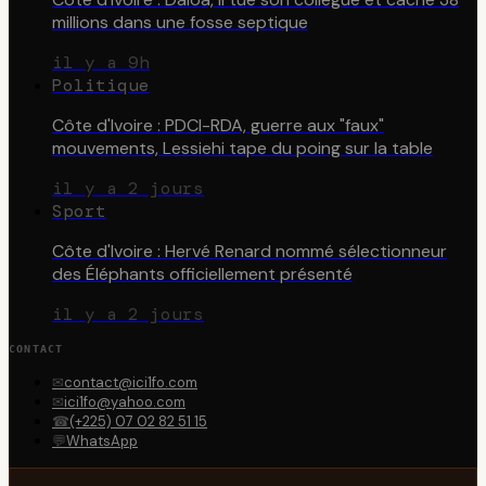
millions dans une fosse septique
il y a 9h
Politique
Côte d'Ivoire : PDCI-RDA, guerre aux "faux"
mouvements, Lessiehi tape du poing sur la table
il y a 2 jours
Sport
Côte d'Ivoire : Hervé Renard nommé sélectionneur
des Éléphants officiellement présenté
il y a 2 jours
CONTACT
✉
contact@ici1fo.com
✉
ici1fo@yahoo.com
☎
(+225) 07 02 82 51 15
💬
WhatsApp