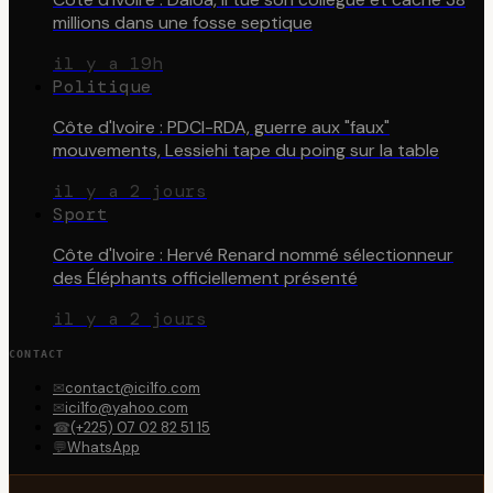
millions dans une fosse septique
il y a 19h
Politique
Côte d'Ivoire : PDCI-RDA, guerre aux "faux"
mouvements, Lessiehi tape du poing sur la table
il y a 2 jours
Sport
Côte d'Ivoire : Hervé Renard nommé sélectionneur
des Éléphants officiellement présenté
il y a 2 jours
CONTACT
✉
contact@ici1fo.com
✉
ici1fo@yahoo.com
☎
(+225) 07 02 82 51 15
💬
WhatsApp