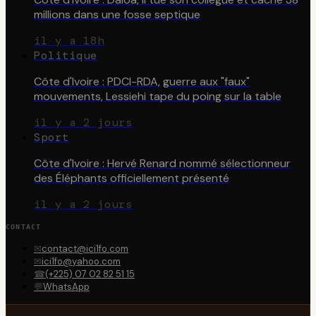
millions dans une fosse septique
il y a 18h
Politique
Côte d'Ivoire : PDCI-RDA, guerre aux "faux"
mouvements, Lessiehi tape du poing sur la table
il y a 2 jours
Sport
Côte d'Ivoire : Hervé Renard nommé sélectionneur
des Éléphants officiellement présenté
il y a 2 jours
CONTACT
✉
contact@ici1fo.com
✉
ici1fo@yahoo.com
☎
(+225) 07 02 82 51 15
💬
WhatsApp