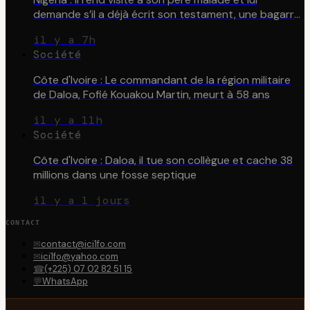
demande s’il a déjà écrit son testament, une bagarre
se déclenche
il y a 7h
Société
Côte d'Ivoire : Le commandant de la région militaire
de Daloa, Fofié Kouakou Martin, meurt à 58 ans
il y a 11h
Société
Côte d'Ivoire : Daloa, il tue son collègue et cache 38
millions dans une fosse septique
il y a 1 jours
CONTACT
✉
contact@ici1fo.com
✉
ici1fo@yahoo.com
☎
(+225) 07 02 82 51 15
💬
WhatsApp