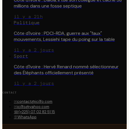
millions dans une fosse septique
il y a 21h
Politique
Côte d'Ivoire : PDCI-RDA, guerre aux "faux"
mouvements, Lessiehi tape du poing sur la table
il y a 2 jours
Sport
Côte d'Ivoire : Hervé Renard nommé sélectionneur
des Éléphants officiellement présenté
il y a 2 jours
CONTACT
✉
contact@ici1fo.com
✉
ici1fo@yahoo.com
☎
(+225) 07 02 82 51 15
💬
WhatsApp